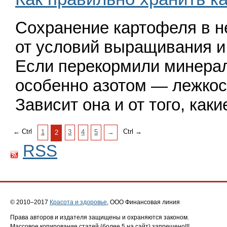
Сохранение картофеля в н
от условий выращивания и
Если перекормили минера
особенно азотом — лежкост
Зависит она и от того, ка
← Ctrl
Ctrl →
1
3
4
5
→
2
RSS
© 2010–2017
Красота и здоровье
, ООО Финансовая линия
Права авторов и издателя защищены и охраняются законом.
Массовое копирование статей (более 5 на сайт) запрещено
!!!