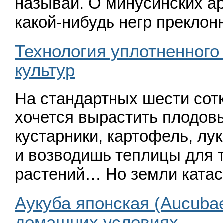
называй. О минусинских ар
какой-нибудь негр прекло
Технология уплотненног
культур
На стандартных шести сот
хочется вырастить плодов
кустарники, картофель, лук
и возводишь теплицы для
растений… Но земли ката
Аукуба японская (Aucubae 
домашних условиях