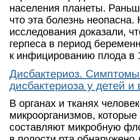
населения планеты. Раньш
что эта болезнь неопасна.
исследования доказали, ч
герпеса в период беременн
к инфи­цированию плода в
Дисбактериоз. Симптомы
дисбактериоза у детей и
В органах и тканях челове
микроорганизмов, ко­торые
составляют микробную фло
в полости рта обнаружено 