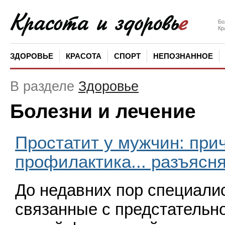
Бо
Кр
ЗДОРОВЬЕ
КРАСОТА
СПОРТ
НЕПОЗНАННОЕ
В разделе
Здоровье
Болезни и лечение
Простатит у мужчин: при
профилактика... разъясн
До недавних пор специалис
связанные с пред­стательн