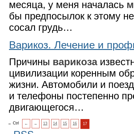
месяца, у меня на­чалась
м
бы предпосылок к этому н
со­сал грудь…
Варикоз. Лечение и проф
Причины
варикоза
извест
цивилизации корен­ным об
жиз­ни. Автомобили и поезд
и телефоны постепенно пр
двигающегося…
← Ctrl
←
←
13
14
15
16
17