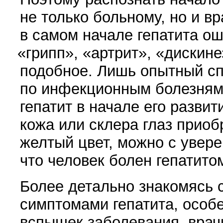
не только больному, но и вр
в самом начале гепатита о
«
грипп»,
«
артрит»,
«
дискине
подобное. Лишь опытный с
по инфекционным болезням
гепатит в начале его развит
кожа или склера глаз приоб
желтый цвет, можно с увере
что человек болен гепатито
Более детально знакомясь 
симптомами гепатита, особ
вспышек заболевания, врач