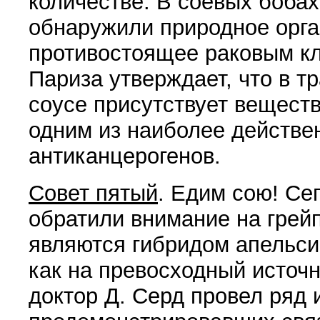
количестве. В со­евых боба
обна­ружили природное орга
противостоящее раковым кл
Париза утверждает, что в 
соусе присут­ствует вещест
одним из наиболее действен
антиканцерогенов.
Совет пятый
. Едим сою! Се
обратили вни­мание на грей
являются гибридом апельсин
как на превосходный источн
доктор Д. Серд провел ряд 