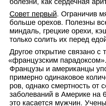
болезни, как сер­дечная ари
Совет первый
. Ограничив м
больше орехов. По­лезны вс
миндаль, грец­кие орехи, к
только солить их перед едой
Другое открытие связано с 
«
французским парадоксом».
Французы и аме­риканцы уп
примерно одинаковое коли
ров, однако смертность от 
заболеваний в Америке на
это касается муж­чин. Учены