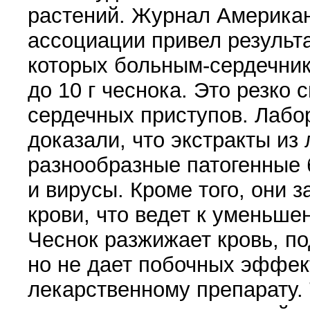
растений. Журнал Аме­рика
ассоциации при­вел результ
ко­торых больным-сердечни
до 10 г чеснока. Это резко 
сердечных присту­пов. Лаб
доказали, что экстракты из
раз­нообразные патогенные 
и вирусы. Кроме того, они 
крови, что ведет к умень­ш
Чеснок раз­жижает кровь, п
но не дает побочных эффек
лекарственному препарату.