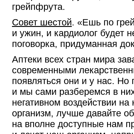
грейпфрута.
Совет шестой
.
«
Ешь по гре
и ужин, и кардиолог будет 
поговорка, приду­манная до
Аптеки всех стран мира за
современными лекарственн
появляться они и у нас. Но
и мы сами разберемся в них
негативном воздействии на
организм, лучше да­вайте о
на вполне до­ступные нам п