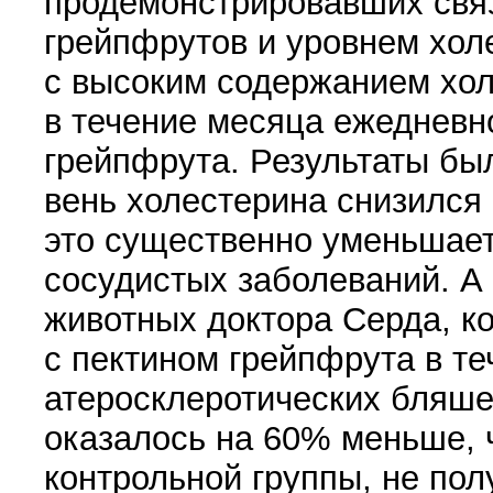
продемонстрировав­ших свя
грейп­фрутов и уровнем хол
с высоким содержанием холе
в течение месяца ежеднев­н
грейпфрута. Результаты б
вень холестерина снизился
это существенно уменьшает
сосудистых заболеваний. А
животных доктора Серда, к
с пектином грейпфрута в те
атеросклеротических бляше
оказалось на 60% меньше, 
контрольной группы, не пол