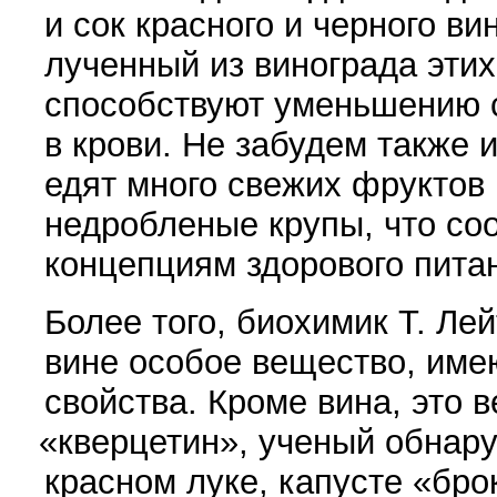
и сок красного и черного ви
лученный из винограда этих
способствуют уменьшению с
в крови. Не забу­дем также 
едят много свежих фруктов 
недробленые крупы, что со
концепциям здорового пи­та
Более того, биохимик Т. Ле
вине особое вещество, им
свойства. Кро­ме вина, это
«
кверцетин», ученый обнару
красном луке, капусте
«
брок