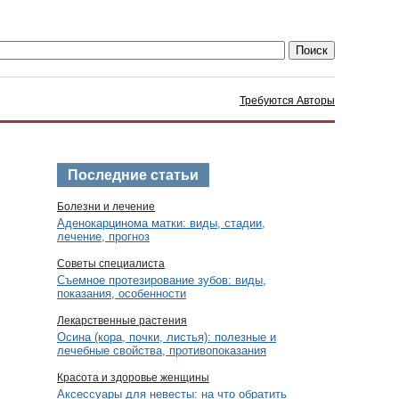
Требуются Авторы
Последние статьи
Болезни и лечение
Аденокарцинома матки: виды, стадии,
лечение, прогноз
Советы специалиста
Съемное протезирование зубов: виды,
показания, особенности
Лекарственные растения
Осина (кора, почки, листья): полезные и
лечебные свойства, противопоказания
Красота и здоровье женщины
Аксессуары для невесты: на что обратить