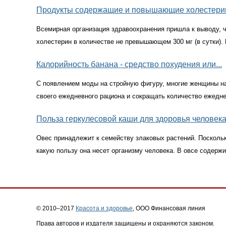
Продукты содержащие и повышающие холестери
Всемирная организация здравоохранения пришла к выводу, ч
холестерин в количестве не превышающем 300 мг
(
в сутки)
Калорийность банана - средство похудения или...
С появлением моды на стройную фигуру, многие женщины н
своего ежедневного рациона и сокращать количество ежедн
Польза геркулесовой каши для здоровья человек
Овес принадлежит к семейству злаковых растений. Поскольк
какую пользу она несет организму человека. В овсе содержи
© 2010–2017
Красота и здоровье
, ООО Финансовая линия
Права авторов и издателя защищены и охраняются законом.