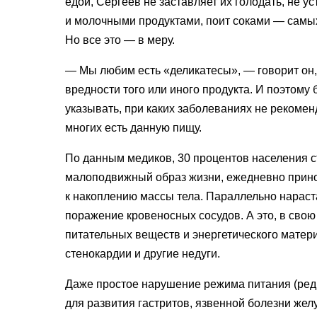
едой, Сергеев не заставляет их голодать, не у
и молочными продуктами, поит соками — самых
Но все это — в меру.
— Мы любим есть
«
деликатесы», — говорит он
вредности того или иного продукта. И поэтому
указывать, при каких заболеваниях не рекоменд
многих есть данную пищу.
По данным медиков, 30 процентов населения 
малоподвижный образ жизни, ежедневно принос
к накоплению массы тела. Параллельно нараст
поражение кровеносных сосудов. А это, в свою
питательных веществ и энергетического матери
стенокардии и другие недуги.
Даже простое нарушение режима питания
(
ред
для развития гастритов, язвенной болезни желу