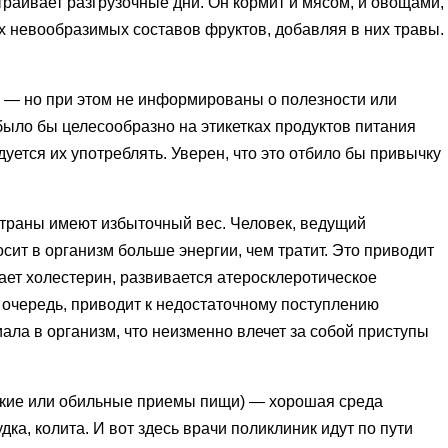
страивает разгрузочные дни. Он кормит и мясом, и овощами,
 невообразимых составов фруктов, добавляя в них травы.
, — но при этом не информированы о полезности или
 было бы целесообразно на этикетках продуктов питания
уется их употреблять. Уверен, что это отбило бы привычку
страны имеют избыточный вес. Человек, ведущий
ит в организм больше энергии, чем тратит. Это приводит
ает холестерин, развивается атеросклеротическое
 очередь, приводит к недостаточному поступлению
ала в организм, что неизменно влечет за собой приступы
кие или обильные приемы пищи) — хорошая среда
дка, колита. И вот здесь врачи поликлиник идут по пути