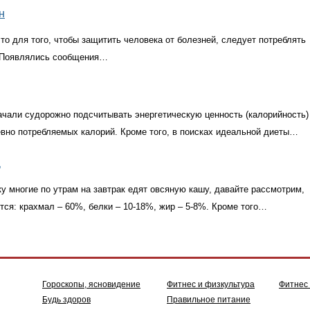
н
то для того, чтобы защитить человека от болезней, следует потреблять
. Появлялись сообщения…
ачали судорожно подсчитывать энергетическую ценность
(
калорийность)
евно потребляемых калорий. Кроме того, в поисках идеальной диеты…
а
у многие по утрам на завтрак едят овсяную кашу, давайте рассмотрим,
тся: крахмал – 60%, белки – 10-18%, жир – 5-8%. Кроме того…
Гороскопы, ясновидение
Фитнес и физкультура
Фитнес
Будь здоров
Правильное питание