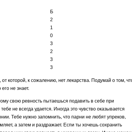
Б
2
1
0
3
2
3
3
ь, от которой, к сожалению, нет лекарства. Подумай о том, чт
 его не знает.
тому свою ревность пытаешься подавить в себе при
тебе не всегда удается. Иногда это чувство оказывается
янии. Тебе нужно запомнить, что парни не любят упреков,
мляет, а затем и раздражает. Еспи ты хочешь сохранить