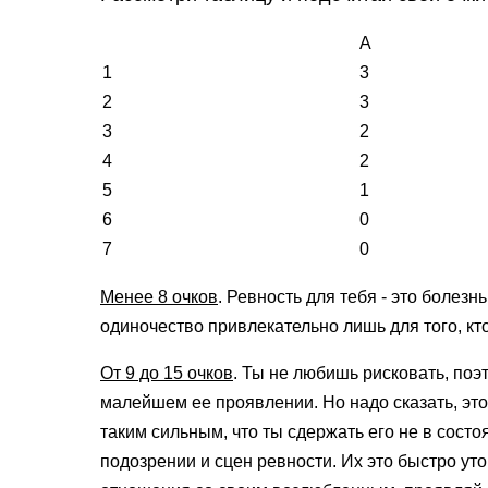
А
1
3
2
3
3
2
4
2
5
1
6
0
7
0
Менее 8 очков
. Ревность для тебя - это болезн
одиночество при­влекательно лишь для того, кто
От 9 до 15 очков
. Ты не любишь рисковать, поэ
малейшем ее проявлении. Но надо сказать, это 
таким сильным, что ты сдержать его не в состо
подозрении и сцен ревности. Их это быстро уто