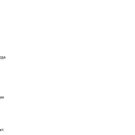
гда
чих
кт.