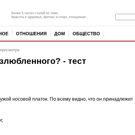
Более 5 тысяч статей по теме
Красота и здоровье, фитнес и спорт, отношения...
НОЕ
ОТНОШЕНИЯ
ДОМ
ОБЩЕСТВО
4 просмотра
злюбленного? - тест
ужой носовой платок. По всему видно, что он принадлежит
и;