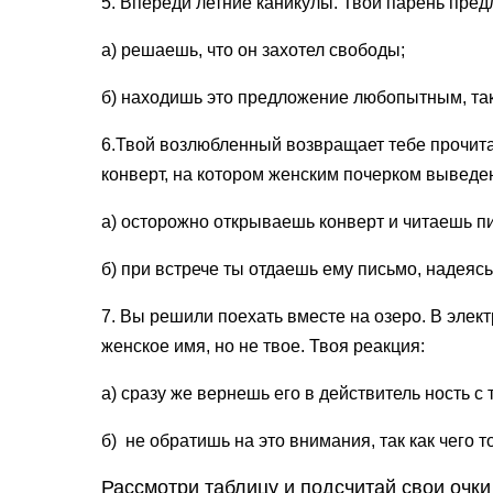
5. Впереди летние каникулы. Твой парень предла
а) решаешь, что он захотел свободы;
б) находишь это предложение любопыт­ным, так
6.Твой возлюбленный возвращает тебе прочитан
кон­верт, на котором женским почерком выведе
а) осторожно открываешь конверт и чи­таешь п
б) при встрече ты отдаешь ему письмо, надеясь
7. Вы решили поехать вместе на озе­ро. В эле
женское имя, но не твое. Твоя реакция:
а) сразу же вернешь его в действитель­ ность с 
б) не обратишь на это внимания, так как чего т
Рассмотри таблицу и подсчитай свои очки