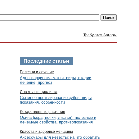
Требуются Авторы
Последние статьи
Болезни и лечение
Аденокарцинома матки: виды, стадии,
лечение, прогноз
Советы специалиста
Съемное протезирование зубов: виды,
показания, особенности
Лекарственные растения
Осина (кора, почки, листья): полезные и
лечебные свойства, противопоказания
Красота и здоровье женщины
Аксессуары для невесты: на что обратить