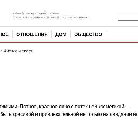
Более 5 тысяч статей по теме
Красота и здоровье, фитнес и спорт, отношения...
НОЕ
ОТНОШЕНИЯ
ДОМ
ОБЩЕСТВО
ля
Фитнес и спорт
тимыми. Потное, красное лицо с потекшей косметикой —
быть красивой и привлекательной не только на свидании и