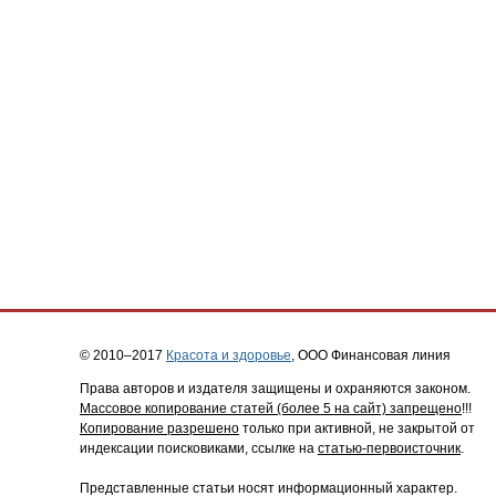
© 2010–2017
Красота и здоровье
, ООО Финансовая линия
Права авторов и издателя защищены и охраняются законом.
Массовое копирование статей (более 5 на сайт) запрещено
!!!
Копирование разрешено
только при активной, не закрытой от
индексации поисковиками, ссылке на
статью-первоисточник
.
Представленные статьи носят информационный характер.