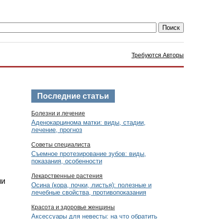
Требуются Авторы
Последние статьи
Болезни и лечение
Аденокарцинома матки: виды, стадии,
лечение, прогноз
Советы специалиста
Съемное протезирование зубов: виды,
показания, особенности
Лекарственные растения
ли
Осина (кора, почки, листья): полезные и
лечебные свойства, противопоказания
Красота и здоровье женщины
Аксессуары для невесты: на что обратить