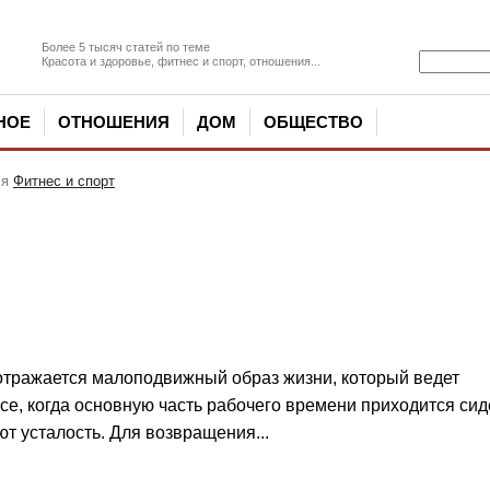
Более 5 тысяч статей по теме
Красота и здоровье, фитнес и спорт, отношения...
НОЕ
ОТНОШЕНИЯ
ДОМ
ОБЩЕСТВО
ля
Фитнес и спорт
отражается малоподвижный образ жизни, который ведет
е, когда основную часть рабочего времени приходится сид
ют усталость. Для возвращения...