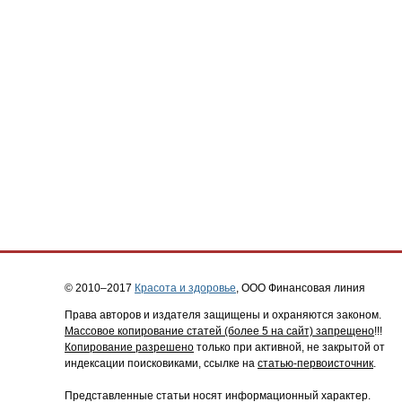
© 2010–2017
Красота и здоровье
, ООО Финансовая линия
Права авторов и издателя защищены и охраняются законом.
Массовое копирование статей (более 5 на сайт) запрещено
!!!
Копирование разрешено
только при активной, не закрытой от
индексации поисковиками, ссылке на
статью-первоисточник
.
Представленные статьи носят информационный характер.