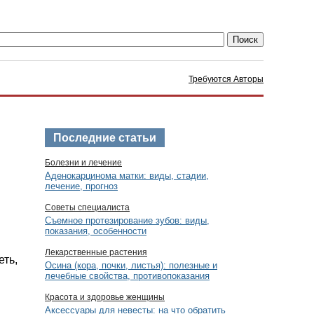
Требуются Авторы
Последние статьи
Болезни и лечение
Аденокарцинома матки: виды, стадии,
лечение, прогноз
Советы специалиста
Съемное протезирование зубов: виды,
показания, особенности
Лекарственные растения
еть,
Осина (кора, почки, листья): полезные и
лечебные свойства, противопоказания
Красота и здоровье женщины
Аксессуары для невесты: на что обратить