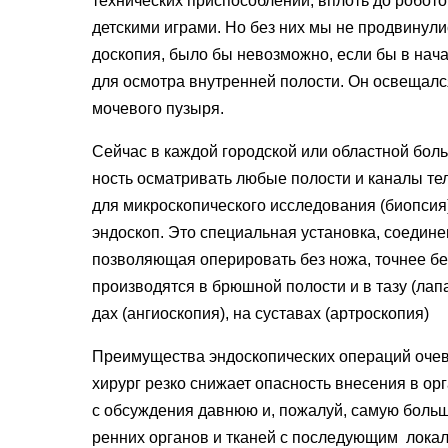
технических приспо­соблений, вплоть до робот
детскими играми. Но без них мы не продвинули
доскопия, было бы невозможно, если бы в нача
для осмот­ра внутренней полости. Он освещал­
мочевого пузыря.
Сейчас в каждой городской или областной боль
ность осматривать любые полости и каналы тел
для мик­роскопического исследования
(
биоп­си
эндо­скоп. Это специальная установка, со­един
позволяющая опе­рировать без ножа, точнее бе
производятся в брюшной полос­ти и в тазу
(
лапа
дах
(
ангиоскопия), на суставах
(
артроскопия)
Преимущества эндоскопических операций очеви
хирург резко снижает опасность внесения в орг
с обсуждения давнюю и, пожа­луй, самую бол
ренних органов и тканей с после­дующим лок