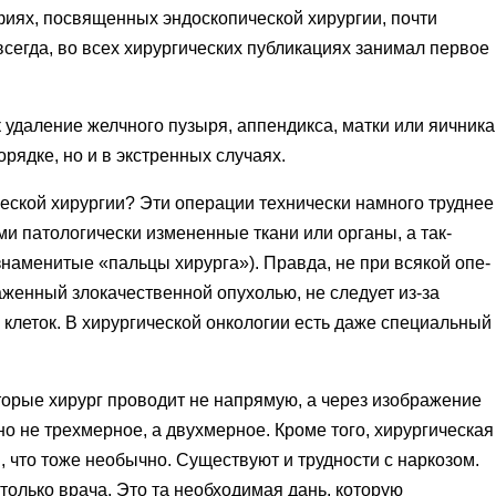
иях, посвященных эндо­скопической хирургии, почти
й всегда, во всех хирургических публикациях занимал первое
удаление желчного пу­зыря, аппендикса, матки или яичника
рядке, но и в экстренных случаях.
еской хирургии? Эти операции технически намного труд­нее
и патологически из­мененные ткани или органы, а так­
знаменитые
«
пальцы хи­рурга»). Правда, не при всякой опе­
аженный злокачественной опухолью, не следует из-за
 клеток. В хирургической онкологии есть даже специальный
торые хирург проводит не напрямую, а через изображение
но не трехмерное, а двух­мерное. Кроме того, хирургическая
 что тоже необычно. Су­ществуют и трудности с наркозом.
 только врача. Это та необхо­димая дань, которую