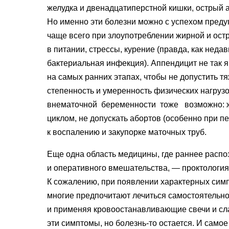
желудка и двенадцатиперстной кишки, острый 
Но именно эти болезни можно с успехом преду­
чаще всего при злоупотреблении жирной и ост­
в питании, стрессы, курение
(
правда, как недав
бактериальная инфек­ция). Аппендицит не так 
на самых ранних этапах, чтобы не допустить т
степенность и умеренность физиче­ских нагруз
вне­маточной беременности тоже возможно: 
цик­лом, не допускать абортов
(
особенно при пе
к воспале­нию и закупорке маточных труб.
Еще одна область медицины, где раннее распо
и оперативного вмешательства, — проктология,
К сожалению, при появлении харак­терных сим
мно­гие предпочитают лечиться самосто­ятельно,
и применяя кро­воостанавливающие свечи и сл
эти симптомы, но болезнь-то остается. И самое