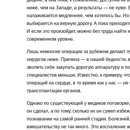
ниже, чем на Западе, а результаты — не хуже. 
налаживает­ся медленнее, чем хотелось бы. Но
выбирается на верную дорогу. А пока приходитс
И если это произойдет, можно без труда найти 
современном уровне.
Лишь немногие операции за ру­бежом делают лу
хирургов ниже. Причина — в нашей бедности, в
зволить себе закупать дорогую аппа­ратуру и п
спе­циалистов меньше. Известно, к при­меру, 
операций на сердце, в то время как у нас — не
трансплантации органов.
Однако по существующей у меди­ков поговорке, 
он сделал, а по тому, сколько их он сумел избе
познавании на самой ранней стадии. Болезней
вмешатель­ству не так много. Это воспаление 