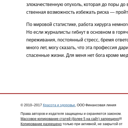
злокачественную опухоль, ко­торая до поры до 
ственная возможность избежать рис­ка — пройти
По мировой статистике, работа хи­рурга немног
Но если жур­налисты гибнут в основном в горя
переживания, постоянный стресс, бремя ответс
много лет, могу сказать, что эта профессия да
спасенные жиз­ни. Для меня нет бога кроме мед
© 2010–2017
Красота и здоровье
, ООО Финансовая линия
Права авторов и издателя защищены и охраняются законом.
Массовое копирование статей (более 5 на сайт) запрещено
!!!
Копирование разрешено
только при активной, не закрытой от