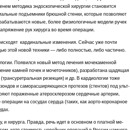
менем методика эндоскопической хирургии становится
альные подъ­емники брюшной стенки, которые по­зволяют
зрабатываются новые, более физиологичные модели ручек
апряжение рук хи­рурга во время операции.
оисходят кардинальные изменения. Сейчас уже почти
ью этой новой техники — либо полностью, либо частично.
логии. Появился но­вый метод лечения мочекаменной
ление камней почек и мочеточников), разработана щадя­щая
(
трансуретральная резекция) и др. В кардиологии тоже
 зондов и саморасширяю­щихся протезов
(
стентов) под ульт­
ряют пораженные атеро­склерозом сердечные артерии,
 операции на сосудах серд­ца
(
таких, как аорто-коронарное
удах.
, и хирурга. Правда, речь идет в основном о платной ме­
 всем, хотя стоимость но­вейших операций в России намного