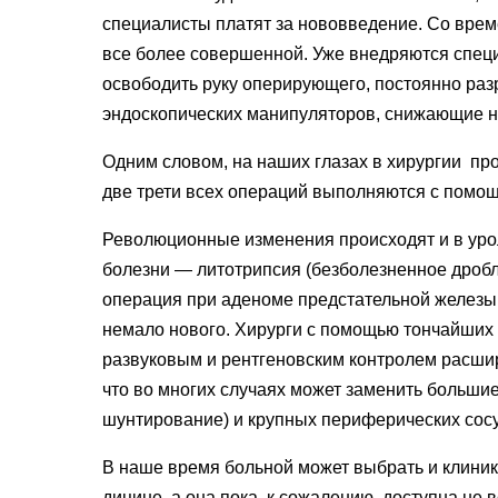
специалисты пла­тят за нововведение. Со вре
все более совершенной. Уже внедряются специ
освободить руку оперирую­щего, постоянно ра
эндоскопических манипулято­ров, снижающие н
Одним словом, на наших глазах в хирургии пр
две трети всех операций выполняются с помощ
Революционные изменения про­исходят и в уро
болезни — литотрипсия
(
безболез­ненное дроб
операция при аденоме предста­тельной железы
немало нового. Хирурги с помощью тончайших
развуковым и рентгеновским контро­лем расши
что во многих случаях может заменить большие
шун­тирование) и крупных перифериче­ских сос
В наше время больной может вы­брать и клинику
дицине, а она пока, к сожалению, до­ступна не