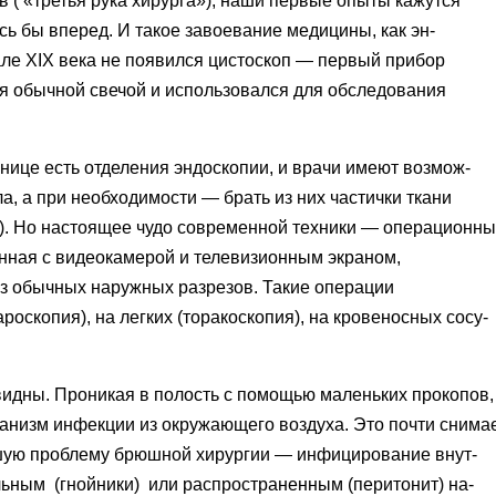
ов
(
«
тре­тья рука хирурга»), наши первые опы­ты кажутся
сь бы вперед. И такое завоевание медицины, как эн­
ле XIX века не появился ци­стоскоп — первый прибор
ся обычной свечой и использовался для обследования
нице есть отделения эндоскопии, и врачи имеют возмож­
а, а при необходимости — брать из них частички ткани
я). Но настоящее чудо современ­ной техники — операционн
енная с видеокамерой и телеви­зионным экраном,
з обыч­ных наружных разрезов. Такие опера­ции
роскопия), на легких
(
торакоскопия), на кровеносных сосу­
дны. Проникая в по­лость с помощью маленьких проко­пов,
анизм инфекции из ок­ружающего воздуха. Это почти сни­ма
ьшую проблему брюш­ной хирургии — инфицирование внут­
альным
(
гнойники) или распространенным
(
перитонит) на­