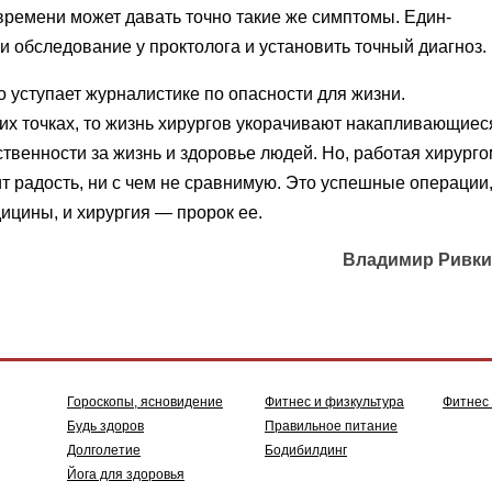
времени может да­вать точно такие же симптомы. Един­
 обследование у прокто­лога и установить точный диагноз.
о уступает журналистике по опасности для жизни.
чих точках, то жизнь хирургов укорачива­ют накапливающиес
т­венности за жизнь и здоровье людей. Но, работая хирург
рит радость, ни с чем не сравнимую. Это успешные операции
ици­ны, и хирургия — пророк ее.
Владимир Ривк
Гороскопы, ясновидение
Фитнес и физкультура
Фитнес
Будь здоров
Правильное питание
Долголетие
Бодибилдинг
Йога для здоровья