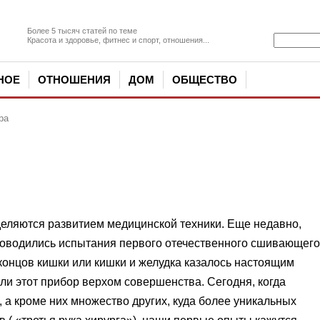
Более 5 тысяч статей по теме
Красота и здоровье, фитнес и спорт, отношения...
НОЕ
ОТНОШЕНИЯ
ДОМ
ОБЩЕСТВО
ра
еляются раз­витием медицинской техники. Еще недавно,
проводились испытания пер­вого отечественного сшивающего
 концов кишки или кишки и же­лудка казалось настоящим
ли этот прибор верхом совершен­ства. Сегодня, когда
а кроме них множество других, куда бо­лее уникальных