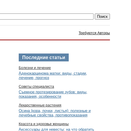
Требуются Авторы
Последние статьи
Болезни и лечение
Аденокарцинома матки: виды, стадии,
лечение, прогноз
Советы специалиста
Съемное протезирование зубов: виды,
показания, особенности
Лекарственные растения
Осина (кора, почки, листья): полезные и
лечебные свойства, противопоказания
Красота и здоровье женщины
Аксессуары для невесты: на что обратить