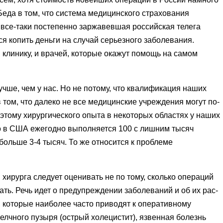
Беда в том, что система ме­дицинского страхования
 все-таки постепенно заржавевшая российская телега
я ко­пить деньги на случай серьезного за­болевания.
и клинику, и врачей, которые окажут помощь на самом
чше, чем у нас. Но не потому, что квалификация наших
 том, что далеко не все медицинские учреждения могут по­
оэтому хирургического опы­та в некоторых областях у наших
что в США ежегодно выполня­ется 100 с лишним тысяч
 больше 3-4 тысяч. То же относится к проблеме
хирурга следует оце­нивать не по тому, сколько операций
жать. Речь идет о преду­преждении заболеваний и об их рас­
, которые наиболее часто приводят к оперативному
желчного пузыря
(
острый холеци­стит), язвенная болезнь