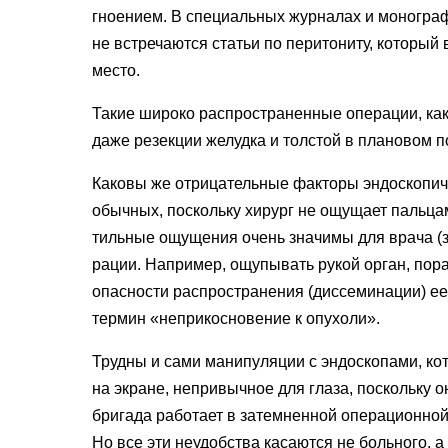
гноением. В специальных журналах и монограф
не встре­чаются статьи по перитониту, кото­ры
место.
Такие широко распространенные операции, как 
даже резекции желудка и толстой в плановом по
Каковы же отрицательные факто­ры эндоскопич
обычных, поскольку хирург не ощущает пальцам
тильные ощущения очень значимы для врача
(
рации. Например, ощупывать рукой орган, пор
опасно­сти распространения
(
диссеминации) ее
термин
«
не­прикосновение к опухоли».
Трудны и сами манипуляции с эн­доскопами, ко
на экране, непривычное для глаза, поскольку о
бригада работает в затемненной опе­рационной,
Но все эти неудобства касаются не боль­ного, а