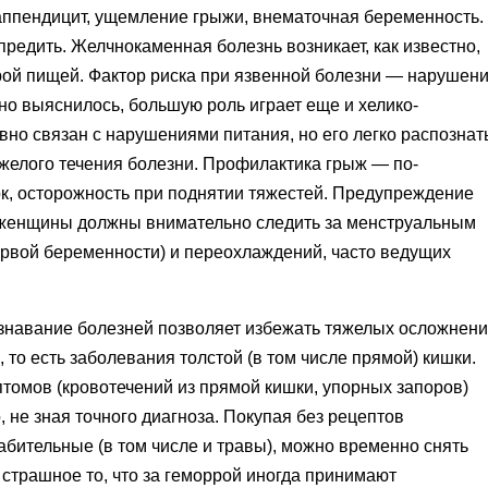
аппендицит, ущемление грыжи, вне­маточная беременность.
предить. Желчнокаменная болезнь возникает, как известно,
рой пищей. Фактор риска при язвен­ной болезни — нарушен
­но выяснилось, большую роль играет еще и хелико-
явно связан с нарушениями питания, но его легко распознат
яжелого течения болезни. Профилактика грыж — по­
ок, осторожность при под­нятии тяжестей. Предупреждение
женщины должны вниматель­но следить за менструальным
рвой беременности) и переох­лаждений, часто ведущих
знавание болезней по­зволяет избежать тяжелых осложне­н
 то есть заболевания толстой
(
в том числе прямой) кишки.
птомов
(
кровотечений из прямой кишки, упорных запоров)
 не зная точного диагноза. По­купая без рецептов
аби­тельные
(
в том числе и травы), мож­но временно снять
 страш­ное то, что за геморрой иногда прини­мают