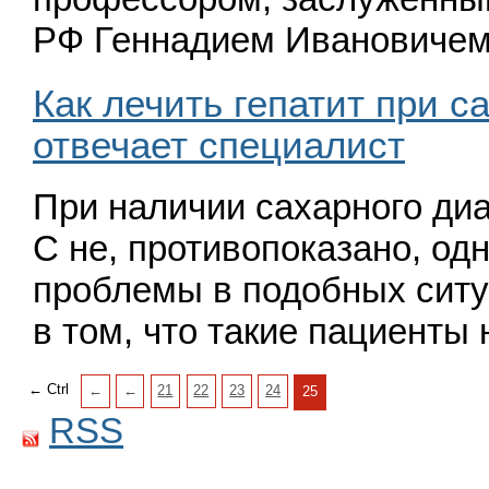
РФ Геннадием Иванови
Как лечить гепатит при с
отвечает специалист
При наличии сахарного диа
С не, проти­вопоказано, о
проблемы в подобных ситу
в том, что такие пациент
← Ctrl
←
←
21
22
23
24
25
RSS