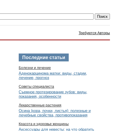
Требуются Авторы
Последние статьи
Болезни и лечение
Аденокарцинома матки: виды, стадии,
лечение, прогноз
Советы специалиста
Съемное протезирование зубов: виды,
показания, особенности
Лекарственные растения
Осина (кора, почки, листья): полезные и
лечебные свойства, противопоказания
Красота и здоровье женщины
Аксессуары для невесты: на что обратить