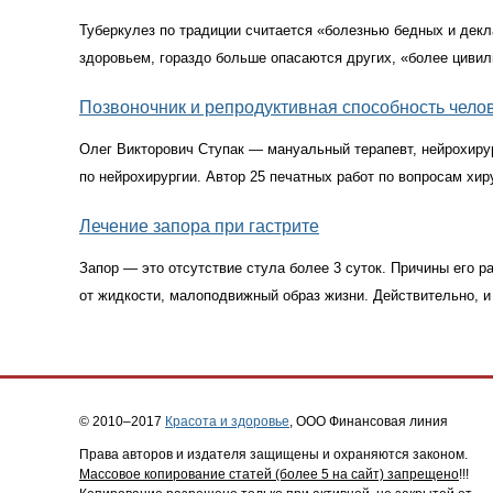
Туберкулез по традиции считается
«
болезнью бедных и декл
здоровьем, гораздо больше опасаются других,
«
более цивил
Позвоночник и репродуктивная способность чело
Олег Викторович Ступак — мануальный терапевт, нейрохирур
по нейрохирургии. Автор 25 печатных работ по вопросам х
Лечение запора при гастрите
Запор — это отсутствие стула более 3 суток. Причины его ра
от жидкости, малоподвижный образ жизни. Действительно, и
© 2010–2017
Красота и здоровье
, ООО Финансовая линия
Права авторов и издателя защищены и охраняются законом.
Массовое копирование статей (более 5 на сайт) запрещено
!!!