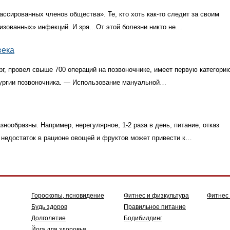
ассированных членов общества». Те, кто хоть
как-то
следит за своим
изованных» инфекций. И зря…От этой болезни никто не…
века
г, провел свыше 700 операций на позвоночнике, имеет первую категори
ирургии позвоночника. — Использование мануальной…
знообразны. Например, нерегулярное, 1-2 раза в день, питание, отказ
 недостаток в рационе овощей и фруктов может привести к…
Гороскопы, ясновидение
Фитнес и физкультура
Фитнес
Будь здоров
Правильное питание
Долголетие
Бодибилдинг
Йога для здоровья