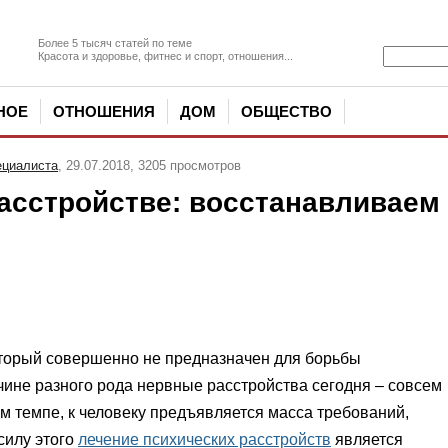
Более 5 тысяч статей по теме
Красота и здоровье, фитнес и спорт, отношения...
НОЕ
ОТНОШЕНИЯ
ДОМ
ОБЩЕСТВО
ециалиста
, 29.07.2018, 3205 просмотров
расстройстве: восстанавливаем
оторый совершенно не предназначен для борьбы
чине разного рода нервные расстройства сегодня – совсем
м темпе, к человеку предъявляется масса требований,
 силу этого
лечение психических расстройств
является