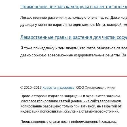
Применение цветков календулы в качестве поле
Лекарственные растения я использую очень часто. Даже ког
душицы у меня не варится ни один компот. Мята, шалфей, ме
Лекарственные травы и растения для чистки сос
Я тоже принадлежу к тем людям, кто готов отказаться от вс
давно собираю всевозможные оздоровительные рецепты. За 
© 2010–2017
Красота и здоровье
, ООО Финансовая линия
Права авторов и издателя защищены и охраняются законом.
Массовое копирование статей (более 5 на сайт) запрещено
!!!
Копирование разрешено
только при активной, не закрытой от
индексации поисковиками, ссылке на
статью-первоисточник
.
Представленные статьи носят информационный характер.