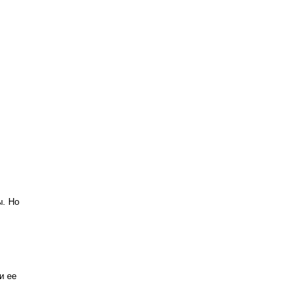
ы. Но
и ее