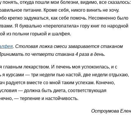
у понять, откуда пошли мои болезни, видимо, все сказалось:
равильное питание. Кроме себя, никого винить не хочу.
либо крепко задуматься, как себе помочь. Несомненно было
твами. Я буквально
«
перелопатила» гору книг по народной
той из полыни горькой и шалфея.
алфея
. Столовая ложка смеси заваривается стаканом
Принимать по четверти стакана 4 раза в день.
я главным лекарством. И печень моя успокоилась, и с
 я курсами — три недели пью настой, две недели отдыхаю,
ч радуется вместе со мной таким успехам. Конечно,
 условия — должна быть диета, соответствующая
нечно, — терпение и настойчивость.
Остроумова Еле