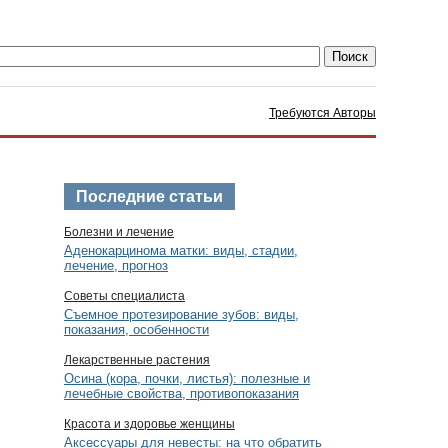
Требуются Авторы
Последние статьи
Болезни и лечение
Аденокарцинома матки: виды, стадии,
лечение, прогноз
Советы специалиста
Съемное протезирование зубов: виды,
показания, особенности
Лекарственные растения
Осина (кора, почки, листья): полезные и
лечебные свойства, противопоказания
Красота и здоровье женщины
Аксессуары для невесты: на что обратить