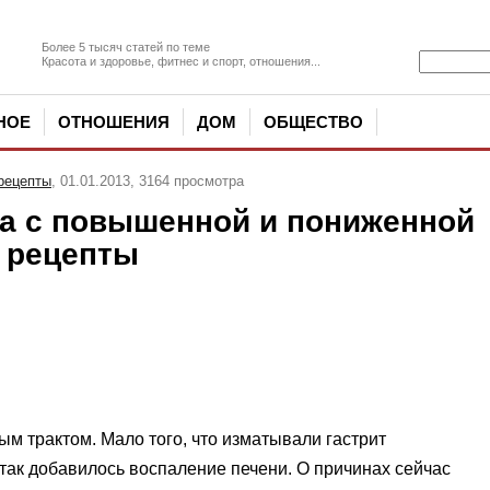
Более 5 тысяч статей по теме
Красота и здоровье, фитнес и спорт, отношения...
НОЕ
ОТНОШЕНИЯ
ДОМ
ОБЩЕСТВО
рецепты
, 01.01.2013, 3164 просмотра
ка с повышенной и пониженной
е рецепты
м трактом. Мало того, что изматывали гастрит
так доба­вилось воспаление печени. О причинах сейчас