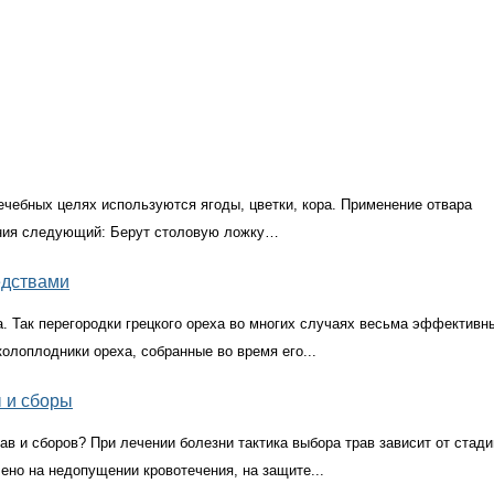
­чебных целях используются ягоды, цветки, кора. Применение отвара
ения следующий: Берут столовую ложку…
едствами
 Так перегородки грецкого ореха во многих случаях весьма эффективн
колоплодники ореха, собранные во время его...
ы и сборы
в и сборов? При лечении болезни тактика выбора трав зависит от стади
ено на недопущении кровотечения, на защите...