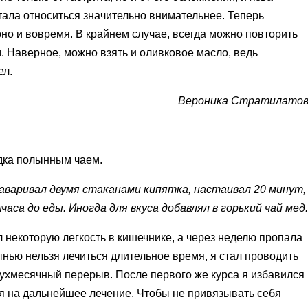
та­ла относиться значительно внимательнее. Теперь
но и вовремя. В крайнем случае, всегда можно повторить
. Наверное, можно взять и оливковое масло, ведь
ел.
Вероника Стратилато
лудка полынным чаем.
заваривал двумя стаканами кипятка, настаивал 20 минут,
аса до еды. Иногда для вкуса добавлял в горький чай мед.
 некоторую легкость в кишечнике, а через неделю пропала
ынью нельзя лечиться длительное время, я стал проводить
вухмесячный перерыв. После первого же курса я избавился
 на дальнейшее лечение. Что­бы не привязывать себя