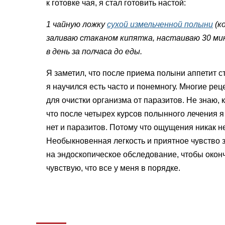
к готовке чая, я стал готовить настой:
1 чайную ложку
сухой измельченной полыни
(
к
заливаю стаканом кипятка, настаиваю 30 мин
в день за полчаса до еды.
Я заметил, что после приема полыни аппетит с
я научился есть часто и понемногу. Многие р
для очистки организма от паразитов. Не знаю, ка
что после четырех курсов полынного лечения я 
нет и паразитов. Потому что ощущения никак не
Необыкновенная легкость и приятное чувство 
на эндоскопическое обследование, чтобы оконч
чувствую, что все у меня в порядке.