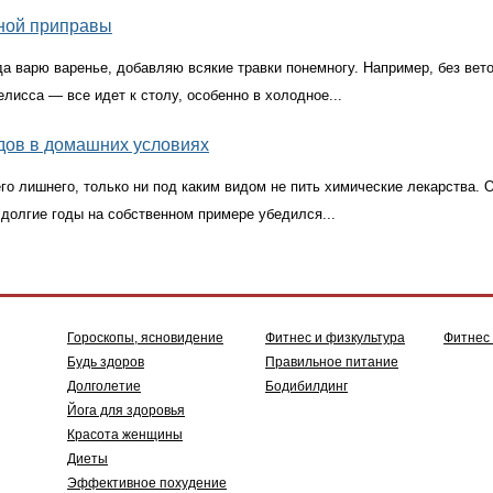
зной приправы
да варю варенье, добавляю всякие травки понемногу. Например, без вет
лисса — все идет к столу, особенно в холодное...
удов в домашних условиях
его лишнего, только ни под каким видом не пить химические лекарства. 
долгие годы на собственном примере убедился...
Гороскопы, ясновидение
Фитнес и физкультура
Фитнес
Будь здоров
Правильное питание
Долголетие
Бодибилдинг
Йога для здоровья
Красота женщины
Диеты
Эффективное похудение