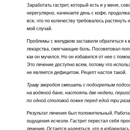
Заработать гастрит, который есть и у меня, со
нерегулярно, начинаете день с кофе, продолжа
все, что по количеству требовалось растянуть н
мой случай.
Проблемы с желудком заставили обратиться к 
лекарства, смягчающие боль. Посоветовал попи
как он мучился. Но он избавился от нее с пом
Это лечение доступно всем, потому что использ
не является дефицитом. Рецепт настоя такой.
Траву зверобоя смешать с подогретым подсо
на водяной бане, настоять две недели, пер
по одной столовой ложке перед едой три раза
Результат лечения был положительный. Работа
ощущения исчезли. Гастрит перестал себя прояв
лечения. Остается надеяться, что я избавилась 