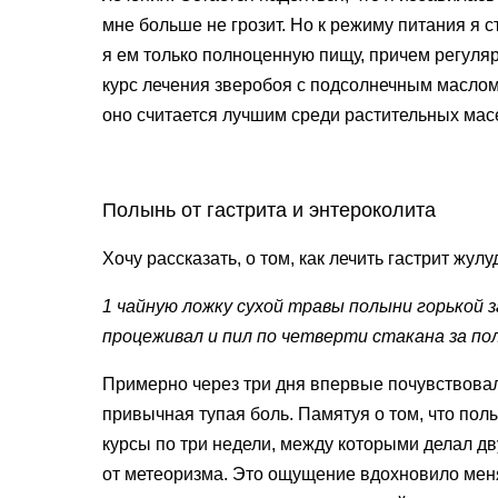
мне больше не грозит. Но к режиму питания я с
я ем только полноценную пищу, причем регуляр
курс лечения зверобоя с подсолнечным маслом
оно считается лучшим среди растительных мас
Полынь от гастрита и энтероколита
Хочу рассказать, о том, как лечить гастрит жу
1 чайную ложку сухой травы полыни горькой 
процеживал и пил по четверти стакана за полч
Примерно через три дня впервые почувствовал
привычная тупая боль. Памятуя о том, что пол
курсы по три недели, между которыми делал д
от метеоризма. Это ощущение вдохновило меня