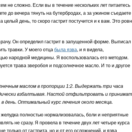
всем не сложно. Если вы в течение нескольких лет питаетесь
ете до вечера тянуть на бутербродах, а за ужином съедаете
а целый день, то скоро гастрит постучится и к вам. Это ров
врачу. Он определил гастрит в запущенной форме. Выписал
ть травки. У моего отца
была язва
, и я видела,
ощью народной медицины. Я воспользовалась его методом.
уется трава зверобоя и подсолнечное масло. И то и другое
лнечным маслом в пропорции 1:2. Выдержать три часа
иодически взбалтывая. Настой отфильтровать и принимат
 в день. Оптимальный курс лечения около месяца.
 желудка полностью нормализовалась, боли и неприятные
лять не сразу. Я провела в течение двух лет четыре курса
не только от гастрита, но и от его осложнений, и язва