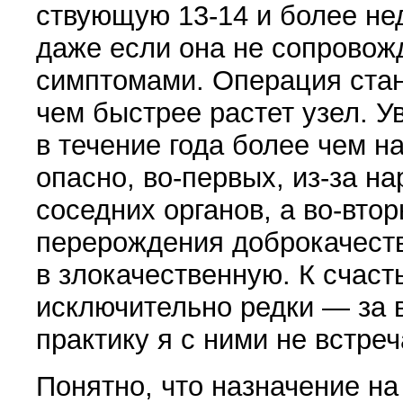
ствующую 13-14 и более не
даже если она не со­прово
сим­птомами. Операция стан
чем быстрее растет узел. У
в тече­ние года более чем н
опасно, во-первых, из-за 
соседних органов, а во-вто
перерождения доброкачест
в злокачественную. К сча­ст
исключительно редки — за
практику я с ними не встреч
Понятно, что назначение на