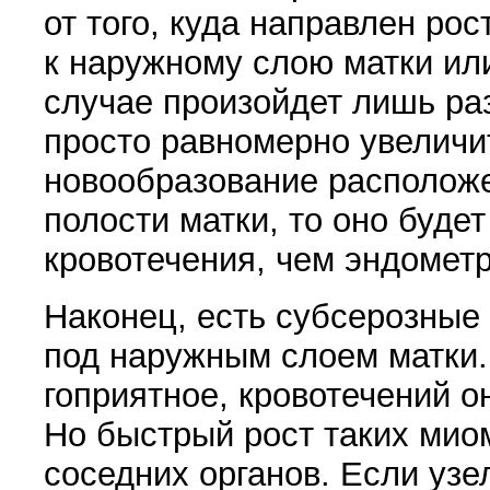
от того, куда направлен ро
к наружному слою матки или
случае про­изойдет лишь р
просто равномерно увеличит
новообразование распо­лож
полости матки, то оно буде
кровотечения, чем эндомет
Наконец, есть субсерозные
под наружным сло­ем матки.
гоприятное, кровотечений он
Но быстрый рост таких мио
соседних органов. Если уз