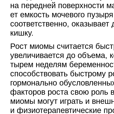
на перед­ней поверхности ма
ет емкость мочевого пузыря,
соответственно, оказыва­ет
кишку.
Рост миомы считается быстр
увеличивается до объема, к
тырем неделям беременност
способствовать быстрому р
гормонально обуслов­ленных
факто­ров роста свою роль в
миомы могут играть и внеш
и физиотерапев­тические п