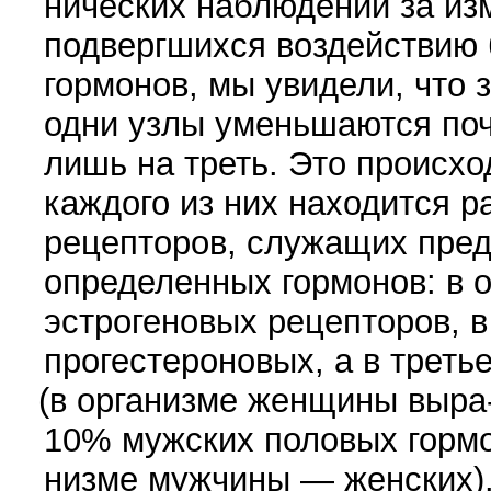
нических наблюдений за из
подвергшихся воздействию 
гормонов, мы увидели, что 
одни узлы уменьшаются поч
лишь на треть. Это про­исхо
каждо­го из них находится р
рецепторов, служащих пред
определенных гормонов: в 
эстрогеновых ре­цепторов, 
прогестероновых, а в треть
(
в организме женщины выра
10% мужских половых гормон
низме мужчины — женских)