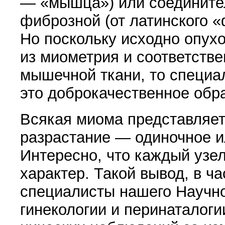
—
«
мышца») или со­едините
фиброз­ной
(
от латинского
«
Но поскольку исходно опу­х
из миометрия и соответствен
мышечной ткани, то специа
это доброкачест­венное обр
Всякая миома представляет 
разрастание — одиноч­ное 
Интересно, что каждый узе
характер. Такой вывод, в ч
специалисты нашего Науч­н
гинекологии и перинаталоги