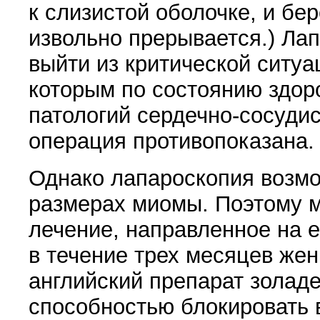
к слизистой оболочке, и бе
извольно прерывается.) Лап
выйти из критической ситуа
которым по состоянию здоро
патологий сердечно-сосудис
операция противопо­казана.
Однако лапароскопия возм
размерах мио­мы. Поэтому 
лечение, направленное на е
в течение трех ме­сяцев же
английский препарат золад
способностью блокировать 