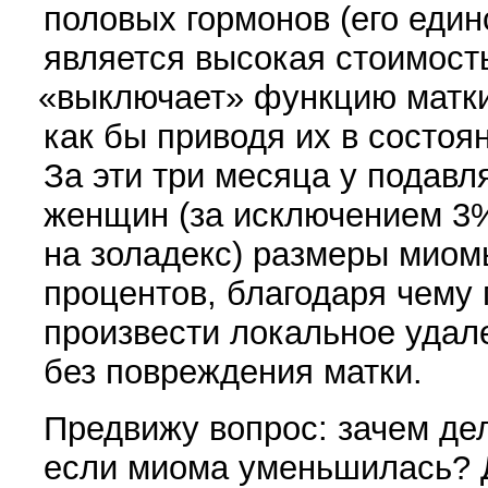
половых гормонов
(
его еди
является высокая стоимост
«
выключает» функцию матки 
как бы приводя их в состоя
За эти три месяца у по­да
женщин
(
за исключением 3%
на золадекс) размеры миом
процентов, благодаря чему 
произвести локальное удале
без повреждения матки.
Предвижу вопрос: зачем де
если миома умень­шилась? Д