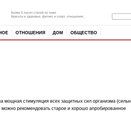
Более 5 тысяч статей по теме
Красота и здоровье, фитнес и спорт, отношения...
НОЕ
ОТНОШЕНИЯ
ДОМ
ОБЩЕСТВО
има мощная стимуляция всех защитных сил организма
(
силь
з) можно рекомендовать старое и хорошо апробированное