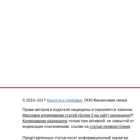
© 2010–2017
Красота и здоровье
, ООО Финансовая линия
Права авторов и издателя защищены и охраняются законом.
Массовое копирование статей (более 5 на сайт) запрещено
!!!
Копирование разрешено
только при активной, не закрытой от
индексации поисковиками, ссылке на
статью-первоисточник
.
Представленные статьи носят информационный характер.