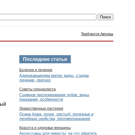
Требуются Авторы
Последние статьи
Болезни и лечение
Аденокарцинома матки: виды, стадии,
лечение, прогноз
Советы специалиста
Съемное протезирование зубов: виды,
показания, особенности
ный
Лекарственные растения
Осина (кора, почки, листья): полезные и
лечебные свойства, противопоказания
Красота и здоровье женщины
Аксессуары для невесты: на что обратить