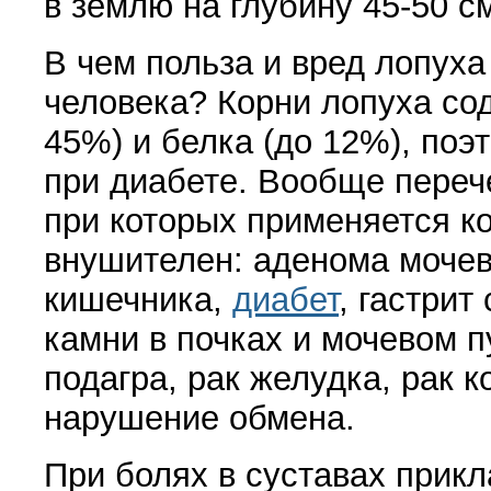
в землю на глубину 45-50 с
В чем польза и вред лопуха
человека? Корни лопуха со
45%) и белка
(
до 12%), поэ
при диабете. Вообще переч
при которых применяется к
внушителен: аденома мочев
кишечника,
диабет
, га­стри
камни в почках и мочевом п
подагра, рак желудка, рак 
нарушение обмена.
При болях в суставах прик