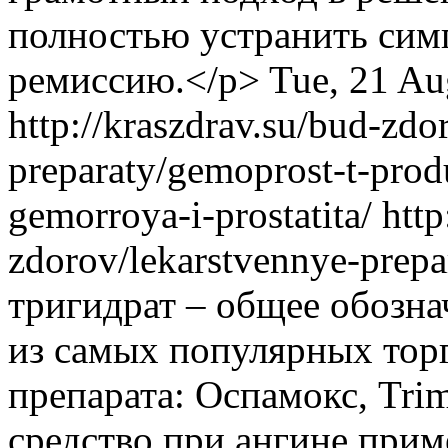
полностью устранить сим
ремиссию.</p>
Tue, 21 Au
http://kraszdrav.su/bud-zdo
preparaty/gemoprost-t-prod
gemorroya-i-prostatita/
http
zdorov/lekarstvennye-prep
тригидрат – общее обозн
из самых популярных тор
препарата: Оспамокс, Tri
средство при ангине пр