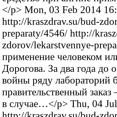
</p>
Mon, 03 Feb 2014 16
http://kraszdrav.su/bud-zdo
preparaty/4546/
http://kras
zdorov/lekarstvennye-prep
применение человеком ил
Дорогова. За два года до
войны ряду лабораторий 
правительственный заказ 
в случае…</p>
Thu, 04 Ju
http://kraszdrav.su/bud-zdo