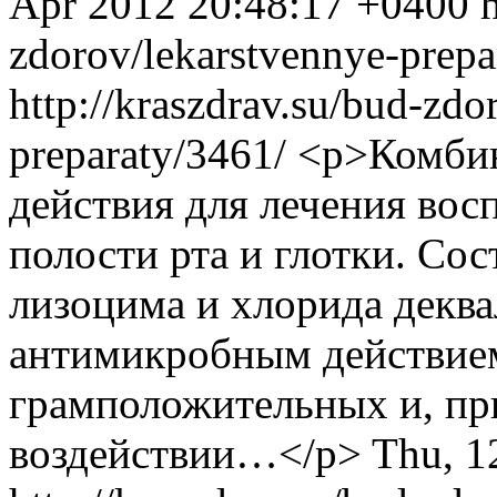
Apr 2012 20:48:17 +0400
zdorov/lekarstvennye-prepa
http://kraszdrav.su/bud-zdo
preparaty/3461/
<p>Комбин
действия для лечения вос
полости рта и глотки. Со
лизоцима и хлорида декв
антимикробным действие
грамположительных и, пр
воздействии…</p>
Thu, 1