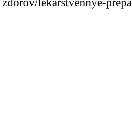
zdorov/lekarstvennye-prepa