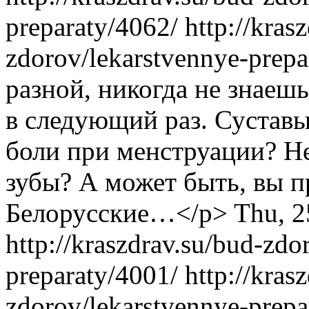
preparaty/4062/
http://kras
zdorov/lekarstvennye-prep
разной, никогда не знаешь
в следующий раз. Сустав
боли при менструации? Не
зубы? А может быть, вы п
Белорусские…</p>
Thu, 2
http://kraszdrav.su/bud-zdo
preparaty/4001/
http://kras
zdorov/lekarstvennye-prep