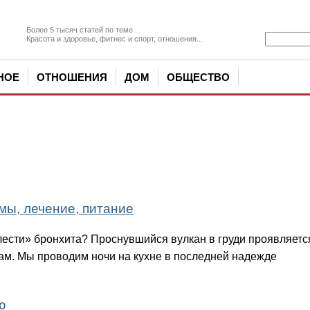
Более 5 тысяч статей по теме
Красота и здоровье, фитнес и спорт, отношения...
НОЕ
ОТНОШЕНИЯ
ДОМ
ОБЩЕСТВО
мы, лечение, питание
лести» бронхита? Проснувшийся вулкан в груди проявляетс
. Мы проводим ночи на кухне в последней надежде
ю