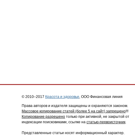
© 2010–2017
Красота и здоровье
, ООО Финансовая линия
Права авторов и издателя защищены и охраняются законом.
Массовое копирование статей (более 5 на сайт) запрещено
!!!
Копирование разрешено
только при активной, не закрытой от
индексации поисковиками, ссылке на
статью-первоисточник
.
Представленные статьи носят информационный характер.