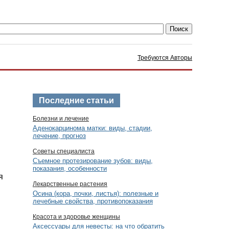
Требуются Авторы
Последние статьи
Болезни и лечение
Аденокарцинома матки: виды, стадии,
лечение, прогноз
Советы специалиста
Съемное протезирование зубов: виды,
показания, особенности
я
Лекарственные растения
Осина (кора, почки, листья): полезные и
лечебные свойства, противопоказания
Красота и здоровье женщины
Аксессуары для невесты: на что обратить