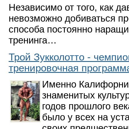
Независимо от того, как да
невозможно добиваться про
способа постоянно наращи
тренинга…
Трой Зукколотто - чемпио
тренировочная программ
Именно Калифорния
знаменитых культур
годов прошлого век
было у всех на ус
своих пред­шествен