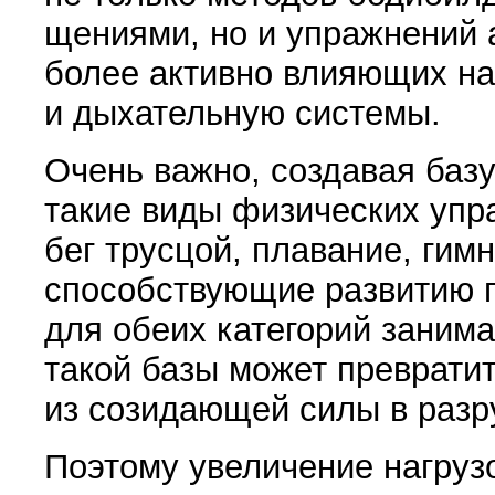
щениями, но и упражнений а
более активно влияю­щих н
и дыха­тельную системы.
Очень важно, создавая базу
такие виды физи­ческих упр
бег трусцой, плавание, гим
способствующие разви­тию г
для обеих кате­горий заним
такой базы может превратит
из созидающей силы в разр
Поэтому увеличение нагрузо