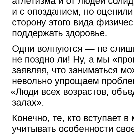
атлетизма и от людей солид
и с опозданием, но оценили
сторону этого вида физиче­с
поддержать здоровье.
Одни волнуются — не слишк
не поздно ли! Ну, а мы
«
про
заяв­ляя, что заниматься м
невольно упрощаем пробле­м
«
Люди всех возрастов, объе
залах».
Конечно, те, кто вступает в
учитывать особенности свое