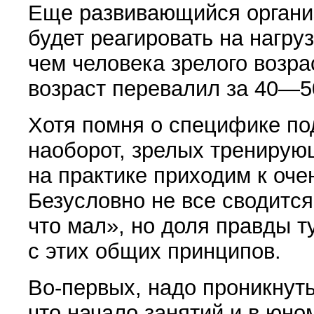
Еще развивающий­ся органи
будет реагировать на нагру
чем человека зрелого возра­
возраст пе­ревалил за 40—5
Хотя помня о специфике под
наоборот, зре­лых трениру
на практике приходим к оч
Безусловно не все сводит­с
что мал», но доля правды т
с этих общих принципов.
Во-первых, надо проникнуть
что начало занятий и в юно