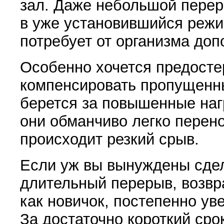
зал. Даже небольшой перер
в уже установившийся реж
потребует от организ­ма до
Особенно хочется предосте
компенсировать про­пущенн
берется за повышенные наг
они обманчиво легко перено
происходит резкий срыв.
Если уж вы вынуждены сдел
длительный перерыв, воз­в
как новичок, постепенно ув
За достаточно короткий сро