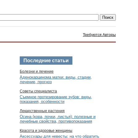
Требуются Авторы
Последние статьи
Болезни и лечение
Аденокарцинома матки: виды, стадии,
лечение, прогноз
Советы специалиста
Съемное протезирование зубов: виды,
показания, особенности
Лекарственные растения
Осина (кора, почки, листья): полезные и
лечебные свойства, противопоказания
Красота и здоровье женщины
Аксессуары для невесты: на что обратить