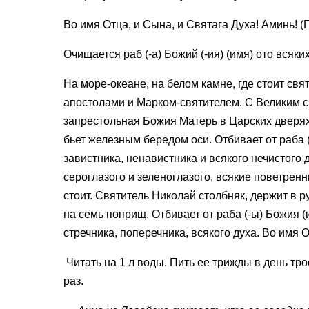
Во имя Отца, и Сына, и Святага Духа! Аминь! (
Очищается раб (-а) Божий (-ия) (имя) ото всяки
На море-океане, на белом камне, где стоит св
апостолами и Марком-святителем. С Великим 
запрестольная Божия Матерь в Царских дверях
бьет железным бередом оси. Отбивает от раба (
завистника, ненавистника и всякого нечистого д
сероглазого и зеленоглазого, всякие поветрен
стоит. Святитель Николай столбняк, держит в р
на семь поприщ. Отбивает от раба (-ы) Божия (
стречника, поперечника, всякого духа. Во имя 
Читать на 1 л воды. Пить ее трижды в день тро
раз.