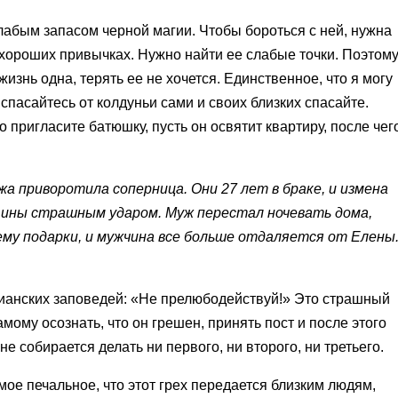
лабым запасом черной магии. Чтобы бороться с ней, нужна
 хороших привычках. Нужно найти ее слабые точки. Поэтом
жизнь одна, терять ее не хочется. Единственное, что я могу
спасайтесь от колдуньи сами и своих близких спасайте.
 пригласите батюшку, пусть он освятит квартиру, после чег
а приворотила соперница. Они 27 лет в браке, и измена
щины страшным ударом. Муж перестал ночевать дома,
ему подарки, и мужчина все больше отдаляется от Елены
тианских заповедей: «Не прелюбодействуй!» Это страшный
амому осознать, что он грешен, принять пост и после этого
 не собирается делать ни первого, ни второго, ни третьего.
амое печальное, что этот грех передается близким людям,