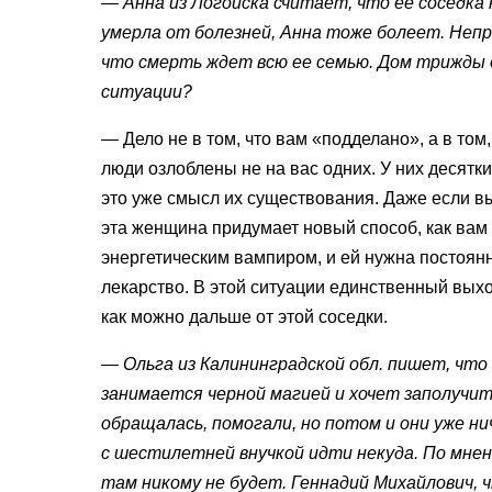
— Анна из Логойска считает, что ее соседка 
умерла от болезней, Анна тоже болеет. Неп
что смерть ждет всю ее семью. Дом трижды о
ситуации?
— Дело не в том, что вам «подделано», а в том,
люди озлоблены не на вас одних. У них десятк
это уже смысл их существования. Даже если вы
эта женщина придумает новый способ, как вам 
энергетическим вампиром, и ей нужна постоян
лекарство. В этой ситуации единственный вых
как можно дальше от этой соседки.
— Ольга из Калининградской обл. пишет, что 
занимается черной магией и хочет заполучи
обращалась, помогали, но потом и они уже ни
с шестилетней внучкой идти некуда. По мнен
там никому не будет. Геннадий Михайлович,