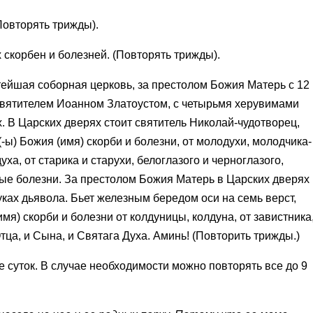
Повторять трижды).
х скорбен и болезней. (Повторять трижды).
ятейшая соборная церковь, за престолом Божия Матерь с 12
святителем Иоанном Златоустом, с четырьмя херувимами
. В Царских дверях стоит святитель Николай-чудотворец,
-ы) Божия (имя) скорби и болезни, от молодухи, молодчика-
уха, от старика и старухи, белоглазого и черноглазого,
ные болезни. За престолом Божия Матерь в Царских дверях
уках дьявола. Бьет железным бередом оси на семь верст,
имя) скорби и болезни от колдуницы, колдуна, от завистника
Отца, и Сына, и Святага Духа. Аминь! (Повторить трижды.)
е суток. В случае необходимости можно повторять все до 9