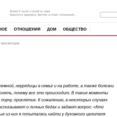
Более 5 тысяч статей по теме
Красота и здоровье, фитнес и спорт, отношения...
НОЕ
ОТНОШЕНИЯ
ДОМ
ОБЩЕСТВО
9 просмотров
емной, неурядицы в семье и на работе, а также болезни
понять, почему все это происходит. В такие моменты
 порчу, проклятие. К сожалению, в некоторых случаях
ссказывают о личных бедах и задают вопрос: «Кто
е из них я попыталась найти у духовного целителя