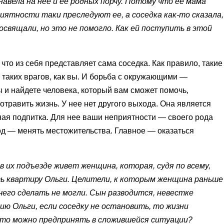
навела на нее и ее родных порчу. Потому что ее мама
риятности таки преследуют ее, а соседка
как-то
сказала,
свящали, но это не помогло. Как ей поступить в этой
 что из себя представляет сама соседка. Как правило, такие
и таких врагов, как вы. И борьба с окружающими —
 и найдете человека, который вам сможет помочь,
отравить жизнь. У нее нет другого выхода. Она является
ная подпитка. Для нее ваши неприятности — своего рода
од — менять местожительства. Главное — оказаться
в их подъезде живет женщина, которая, судя по всему,
ть квартиру Ольги. Целители, к которым женщина раньше
чего сделать не могли. Сын разводится, невестке
ию Ольги, если соседку не остановить, то жизни
 что можно предпринять в сложившейся ситуации?